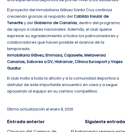
El proyecto del Inmobiliaria Gálvez Santa Cruz continúa
creciendo gracias al respaldo del
Cabildo Insular de
Tenerife
y del
Gobierno de Canarias
, dentro del programa
de apoyo a clubes nacionales. Además, el club quiere
expresar su agradecimiento a todos los patrocinadores y
colaboradores que hacen posible el avance de la
temporada:
Inmobiliaria Gálvez, Emmasa, Cajasiete, Metaversia
Canarias, Sabores a DV, Hidramar, Clínica Eurosport y Viajes
Guiatur
.
El club invita a toda la afición y a la comunidad deportiva a
disfrutar de este importante encuentro en casa y a seguir
apoyando al equipo en su camino competitivo.
Última actualización el enero 8, 2026
Navegación
Entrada anterior
Siguiente entrada
Clausura del Campus de
El baloncesto regresa este