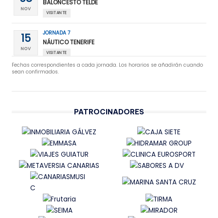
BALONCESTO TELDE
NOV
VISITANTE
JORNADA 7
15
NÁUTICO TENERIFE
NOV
VISITANTE
Fechas correspondientes a cada jornada. Los horarios se añadirán cuando
sean confirmados.
JORNADA 8
22
GRAN CANARIA
NOV
LOCAL
PATROCINADORES
JORNADA 9
29
BALONCESTO ALCALA
NOV
VISITANTE
JORNADA 10
06
UROS DE RIVAS
DIC
LOCAL
JORNADA 11
13
IMPLICA REAL CANOE
DIC
VISITANTE