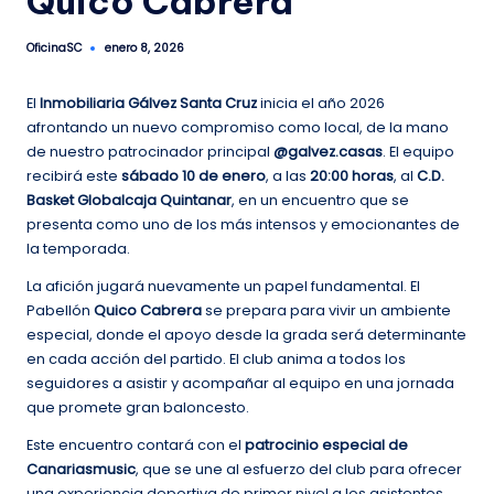
Quico Cabrera
OficinaSC
enero 8, 2026
Publicado
por
El
Inmobiliaria Gálvez Santa Cruz
inicia el año 2026
afrontando un nuevo compromiso como local, de la mano
de nuestro patrocinador principal
@galvez.casas
. El equipo
recibirá este
sábado 10 de enero
, a las
20:00 horas
, al
C.D.
Basket Globalcaja Quintanar
, en un encuentro que se
presenta como uno de los más intensos y emocionantes de
la temporada.
La afición jugará nuevamente un papel fundamental. El
Pabellón
Quico Cabrera
se prepara para vivir un ambiente
especial, donde el apoyo desde la grada será determinante
en cada acción del partido. El club anima a todos los
seguidores a asistir y acompañar al equipo en una jornada
que promete gran baloncesto.
Este encuentro contará con el
patrocinio especial de
Canariasmusic
, que se une al esfuerzo del club para ofrecer
una experiencia deportiva de primer nivel a los asistentes.